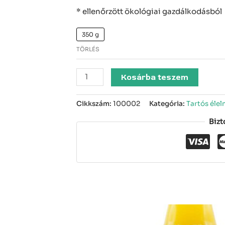
* ellenőrzött ökológiai gazdálkodásból
350 g
TÖRLÉS
Kosárba teszem
Cikkszám:
100002
Kategória:
Tartós élel
Bizt