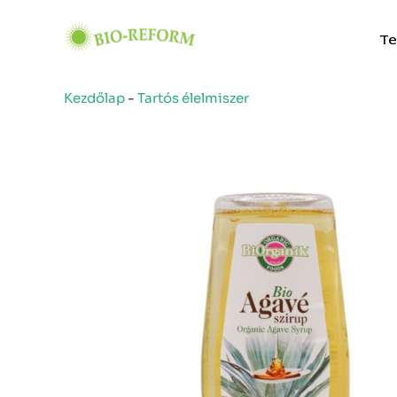
Skip
to
Te
content
Kezdőlap
-
Tartós élelmiszer