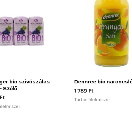
nger bio szívószálas
Dennree bio narancsl
– Szőlő
1 789
Ft
Ft
Tartós élelmiszer
élelmiszer