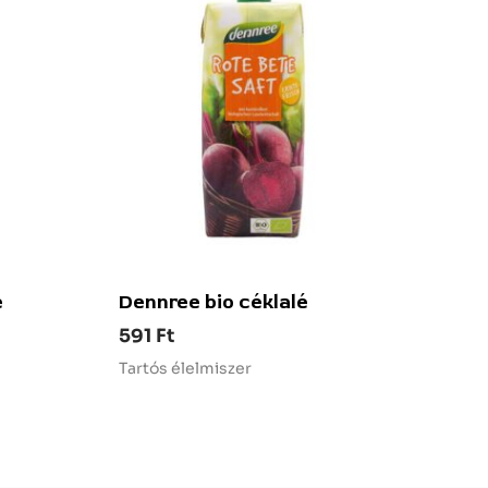
é
Dennree bio céklalé
591
Ft
Tartós élelmiszer