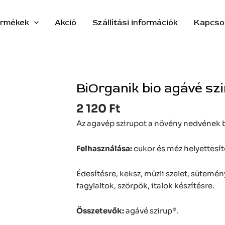
rmékek
Akció
Szállítási információk
Kapcso
BiOrganik bio agávé sz
BiOrganik
bio
2 120
Ft
agávé
szirup
Az agavép szirupot a növény nedvének b
mennyiség
Felhasználása:
cukor és méz helyettesít
Édesítésre, keksz, müzli szelet, sütemény
fagylaltok, szörpök, italok készítésre.
Összetevők:
agávé szirup*.