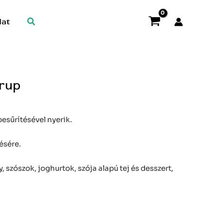
Search
lat
irup
esűrítésével nyerik.
ésére.
, szószok, joghurtok, szója alapú tej és desszert,