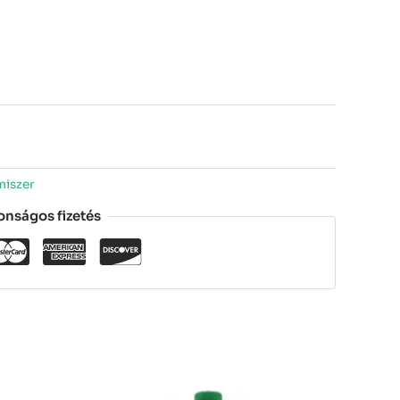
miszer
onságos fizetés