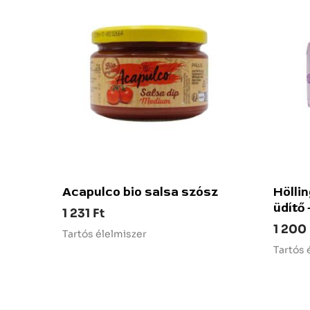
Acapulco bio salsa szósz
Hölli
üdítő 
1 231
Ft
1 200
Tartós élelmiszer
Tartós 