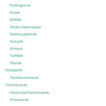
Pudingporok
Rizsek
Sófélék
Sütési alapanyagok
Szemes gabonák
Szörpök
Szószok
Teafélék
Tészták
Testápolás
Tisztálkodószerek
Tisztítószerek
Háztartási tisztítószerek
Mosószerek