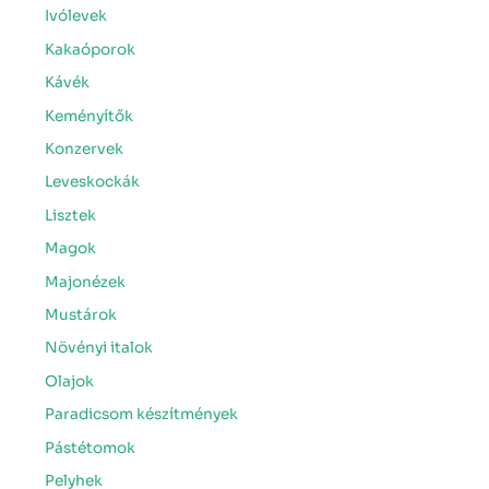
Ivólevek
Kakaóporok
Kávék
Keményítők
Konzervek
Leveskockák
Lisztek
Magok
Majonézek
Mustárok
Növényi italok
Olajok
Paradicsom készítmények
Pástétomok
Pelyhek