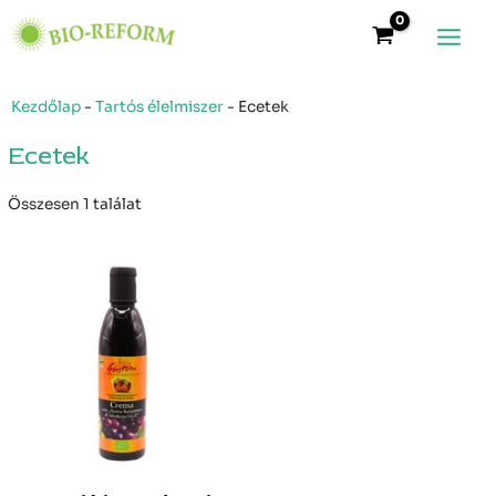
Skip
Main
to
Menu
content
Kezdőlap
-
Tartós élelmiszer
-
Ecetek
Ecetek
Összesen 1 találat