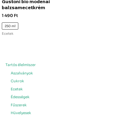
Gustoni bio modenai
balzsamecetkrém
1 490
Ft
250 ml
Ecetek
Tartós élelmiszer
Aszalványok
Cukrok
Ecetek
Édességek
Fűszerek
Hüvelyesek