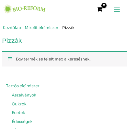
Skip
Main
to
Menu
content
Kezdőlap
-
Mirelit élelmiszer
-
Pizzák
Pizzák
Egy termék se felelt meg a keresésnek.
Tartós élelmiszer
Aszalványok
Cukrok
Ecetek
Édességek