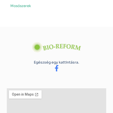
Mosószerek
Egészség egy kattintásra.
F
a
c
e
b
o
o
k