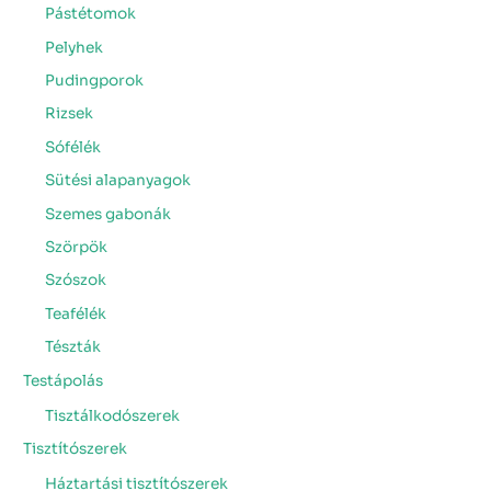
Pástétomok
Pelyhek
Pudingporok
Rizsek
Sófélék
Sütési alapanyagok
Szemes gabonák
Szörpök
Szószok
Teafélék
Tészták
Testápolás
Tisztálkodószerek
Tisztítószerek
Háztartási tisztítószerek