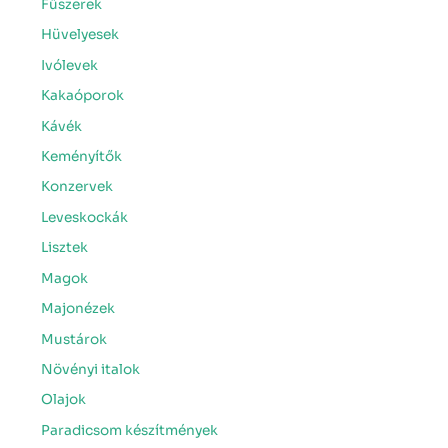
Fűszerek
Hüvelyesek
Ivólevek
Kakaóporok
Kávék
Keményítők
Konzervek
Leveskockák
Lisztek
Magok
Majonézek
Mustárok
Növényi italok
Olajok
Paradicsom készítmények