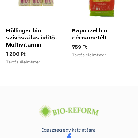
Höllinger bio
Rapunzel bio
szívószálas üdítő –
cérnametélt
Multivitamin
759
Ft
1 200
Ft
Tartós élelmiszer
Tartós élelmiszer
Egészség egy kattintásra.
F