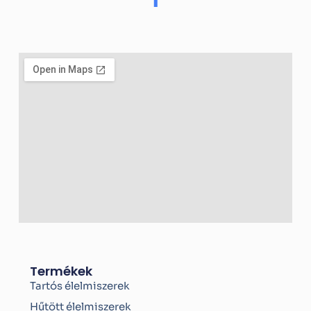
a
c
e
b
o
o
k
-
f
Termékek
Tartós élelmiszerek
Hűtött élelmiszerek