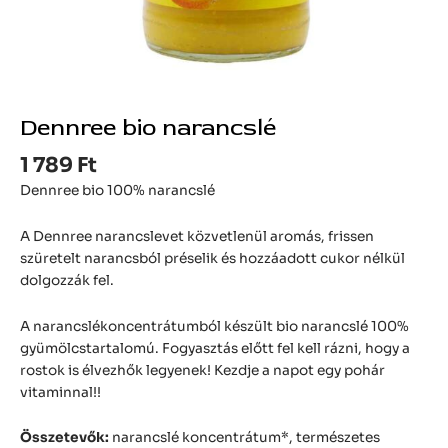
Dennree bio narancslé
1 789
Ft
Dennree bio 100% narancslé
A Dennree narancslevet közvetlenül aromás, frissen
szüretelt narancsból préselik és hozzáadott cukor nélkül
dolgozzák fel.
A narancslékoncentrátumból készült bio narancslé 100%
gyümölcstartalomú. Fogyasztás előtt fel kell rázni, hogy a
rostok is élvezhők legyenek! Kezdje a napot egy pohár
vitaminnal!!
Összetevők:
narancslé koncentrátum*, természetes