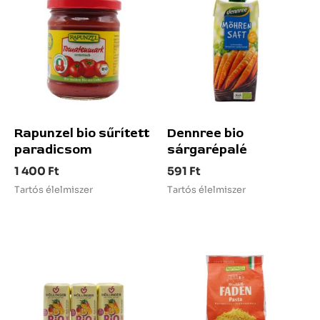
Rapunzel bio sűrített
Dennree bio
paradicsom
sárgarépalé
1 400
Ft
591
Ft
Tartós élelmiszer
Tartós élelmiszer