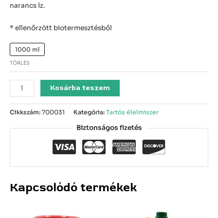
narancs íz.
* ellenőrzött biotermesztésből
1000 ml
TÖRLÉS
Kosárba teszem
Cikkszám:
700031
Kategória:
Tartós élelmiszer
Biztonságos fizetés
Kapcsolódó termékek