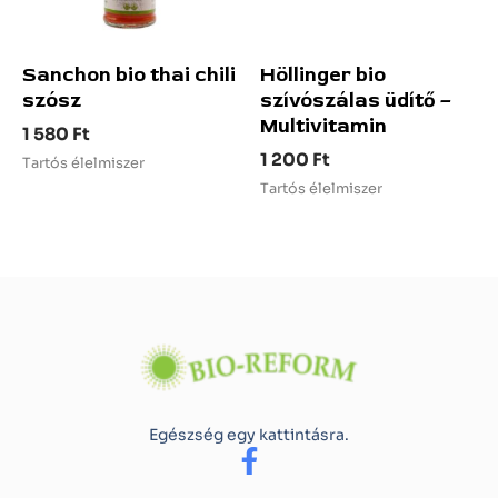
Sanchon bio thai chili
Höllinger bio
szósz
szívószálas üdítő –
Multivitamin
1 580
Ft
1 200
Ft
Tartós élelmiszer
Tartós élelmiszer
Egészség egy kattintásra.
F
a