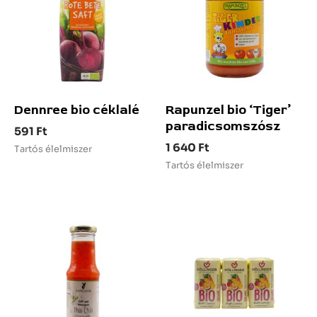
Dennree bio céklalé
Rapunzel bio ‘Tiger’
paradicsomszósz
591
Ft
1 640
Ft
Tartós élelmiszer
Tartós élelmiszer