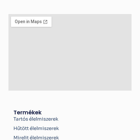
c
e
b
o
o
k
-
f
Termékek
Tartós élelmiszerek
Hűtött élelmiszerek
Mirelit élelmiszerek