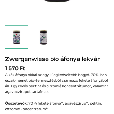
Zwergenwiese bio áfonya lekvár
1 570
Ft
A kék áfonya okkal az egyik legkedveltebb bogyó. 70%-ban
észak-német bio-termesztésből származó fekete áfonyából
áll. Egy kevés pektint és citromlé koncentrátumot, valamint
agave szirupot tartalmaz.
Összetevők:
70 % fekete áfonya*, agávészirup*, pektin,
citromlé koncentrátum*.