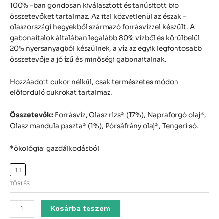
100% -ban gondosan kiválasztott és tanúsított bio
összetevőket tartalmaz. Az ital közvetlenül az észak -
olaszországi hegyekből származó forrásvízzel készült. A
gabonaitalok általában legalább 80% vízből és körülbelül
20% nyersanyagból készülnek, a víz az egyik legfontosabb
összetevője a jó ízű és minőségi gabonaitalnak.
Hozzáadott cukor nélkül, csak természetes módon
előforduló cukrokat tartalmaz.
Összetevők:
Forrásvíz, Olasz rizs* (17%), Napraforgó olaj*,
Olasz mandula paszta* (1%), Pórsáfrány olaj*, Tengeri só.
*ökológiai gazdálkodásból
1 l
TÖRLÉS
Kosárba teszem