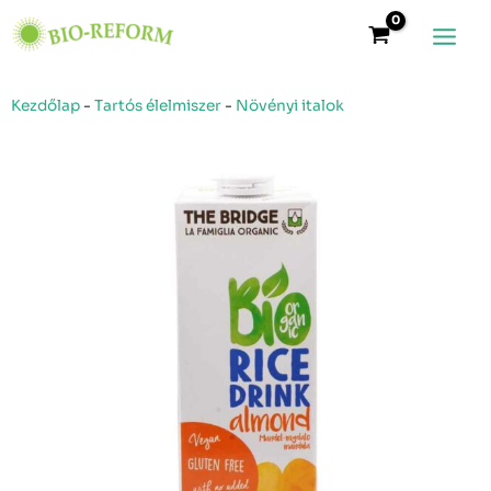
Skip
Main
to
Menu
content
Kezdőlap
-
Tartós élelmiszer
-
Növényi italok
The
Bridge
bio
mandulás
rizsital
mennyiség