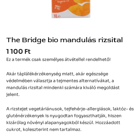
The Bridge bio mandulás rizsital
1 100
Ft
Ez a termék csak személyes átvétellel rendelhető!
Akár táplálékérzékenység miatt, akár egészsége
védelmében választja a tejmentes alternatívákat, a
mandulás rizsital mindenki számára kiváló megoldást
jelent.
A rizstejet vegetáriánusok, tejfehérje-allergiások, laktóz- és
gluténérzékenyek is nyugodtan fogyaszthatják, hiszen
kizárólag növényi alapanyagokból készül. Hozzáadott
cukrot, koleszterint nem tartalmaz.