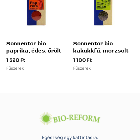
Sonnentor bio
Sonnentor bio
paprika, édes, őrölt
kakukkfű, morzsolt
1 320
Ft
1 100
Ft
Fűszerek
Fűszerek
Egészség egy kattintásra.