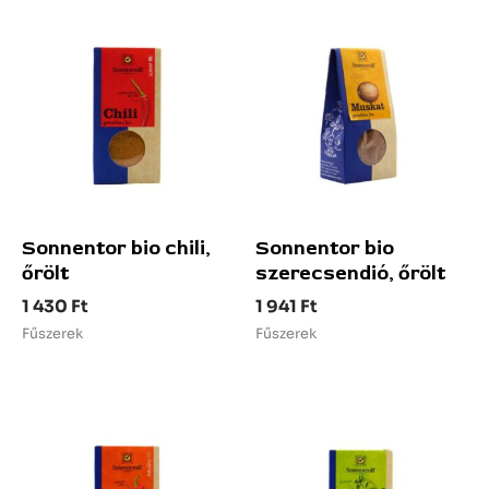
Sonnentor bio chili,
Sonnentor bio
őrölt
szerecsendió, őrölt
1 430
Ft
1 941
Ft
Fűszerek
Fűszerek