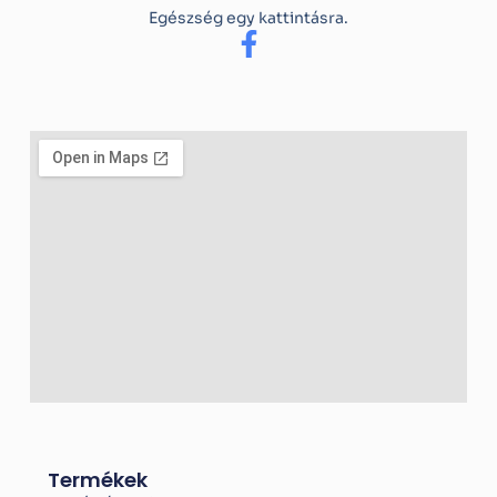
Egészség egy kattintásra.
F
a
c
e
b
o
o
k
-
f
Termékek