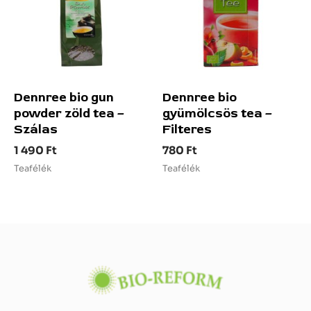
Dennree bio gun
Dennree bio
powder zöld tea –
gyümölcsös tea –
Szálas
Filteres
1 490
Ft
780
Ft
Teafélék
Teafélék