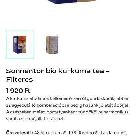
Sonnentor bio kurkuma tea –
Filteres
1 920
Ft
A kurkuma általános kellemes érzésről gondoskodik, ebben
az egyedülálló kombinációban pedig hasunk jólétét ápolja!
A csészében meleg borostyánként tündökölve harmonikus
vanília és fahéj illatot áraszt.
Összetevők:
48 % kurkuma*, 19 % Rooibos*, kardamom*,