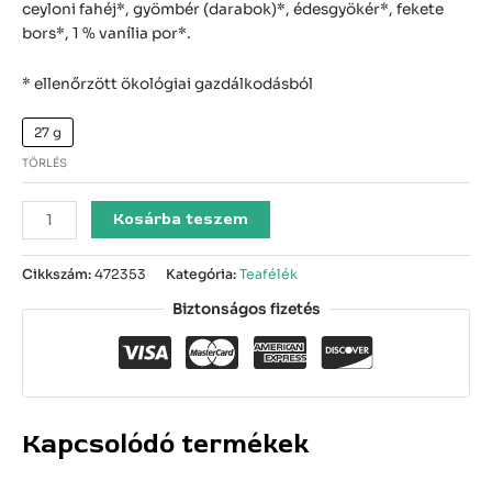
ceyloni fahéj*, gyömbér (darabok)*, édesgyökér*, fekete
bors*, 1 % vanília por*.
* ellenőrzött ökológiai gazdálkodásból
27 g
TÖRLÉS
Kosárba teszem
Cikkszám:
472353
Kategória:
Teafélék
Biztonságos fizetés
Kapcsolódó termékek