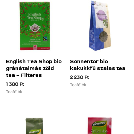
English Tea Shop bio
Sonnentor bio
gránátalmás zöld
kakukkfű szálas tea
tea – Filteres
2 230
Ft
1 380
Ft
Teafélék
Teafélék