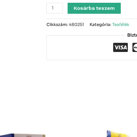
Kosárba teszem
Cikkszám:
480251
Kategória:
Teafélék
Bizt