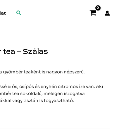
Search
lat
 tea – Szálas
t a gyömbér teaként is nagyon népszerű.
ssé erős, csípős és enyhén citromos íze van. Aki
yömbér tea sokoldalú, melegen iszogatva
ákkal vagy tisztán is fogyasztható.