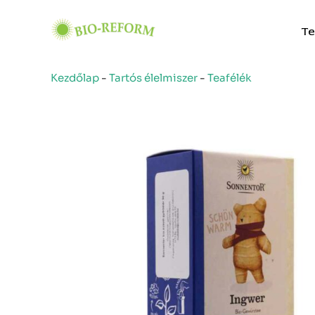
Skip
to
Te
content
Kezdőlap
-
Tartós élelmiszer
-
Teafélék