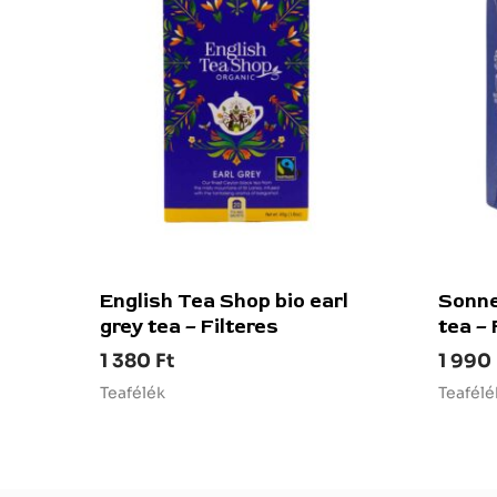
English Tea Shop bio earl
Sonne
grey tea – Filteres
tea – 
1 380
Ft
1 990
Teafélék
Teafélé