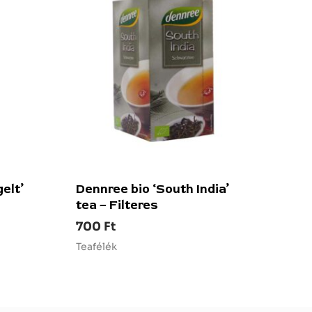
elt’
Dennree bio ‘South India’
tea – Filteres
700
Ft
Teafélék