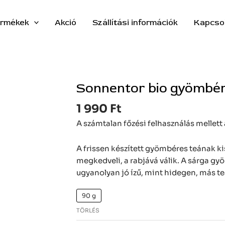
rmékek
Akció
Szállítási információk
Kapcso
Sonnentor bio gyömbér
Sonnentor
bio
1 990
Ft
gyömbér
tea
A számtalan főzési felhasználás mellet
-
Szálas
A frissen készített gyömbéres teának ki
mennyiség
megkedveli, a rabjává válik. A sárga g
ugyanolyan jó ízű, mint hidegen, más te
90 g
TÖRLÉS