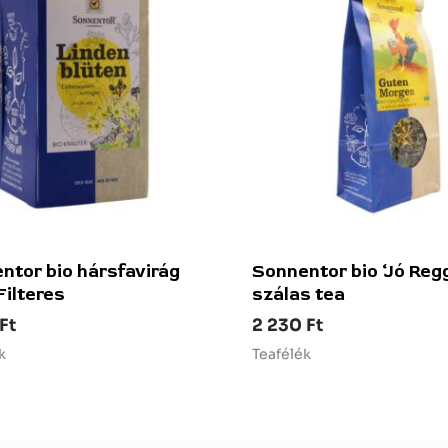
ntor bio hársfavirág
Sonnentor bio ‘Jó Regg
Filteres
szálas tea
Ft
2 230
Ft
k
Teafélék