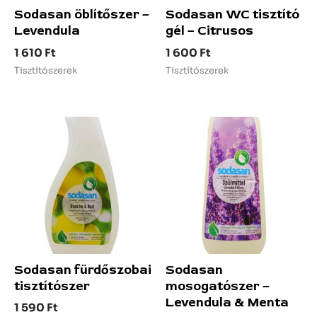
Sodasan öblítőszer –
Sodasan WC tisztító
Levendula
gél – Citrusos
1 610
Ft
1 600
Ft
Tisztítószerek
Tisztítószerek
Sodasan fürdőszobai
Sodasan
tisztítószer
mosogatószer –
Levendula & Menta
1 590
Ft