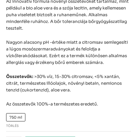
Az innovatív formula növényi összetevőket tartalmaz, mint
például a bio aloe vera és a szója lecitin, amely kellemesen
puha viseletet biztosít a ruhaneműnek. Alkalmas
mindenféle ruhához. A bőr toleranciája bőrgyógyászatilag
tesztelt.
Nagyon alacsony pH -értéke miatt a citromsav semlegesíti
a lúgos mosószermaradványokat és feloldja a
vízkőlerakódásokat. Ezért ez a termék különösen alkalmas
allergiás vagy érzékeny bőrű emberek számára.
Összetevők:
>30% víz, 15-30% citromsav, <5% xantán,
citrát, természetes illóolajok, növényi betain, nemionos
tenzid (cukortenzid), aloe vera.
Az összetevők 100%-a természetes eredetű.
750 ml
TÖRLÉS