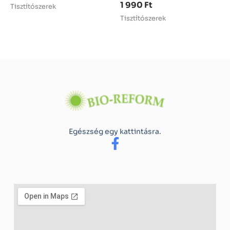
1 990
Ft
Tisztítószerek
Tisztítószerek
Egészség egy kattintásra.
F
a
c
e
b
o
o