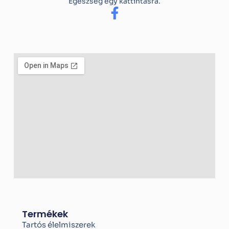
Egészség egy kattintásra.
F
a
c
e
b
o
o
k
-
f
Termékek
Tartós élelmiszerek