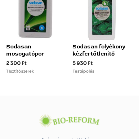
Sodasan
Sodasan folyékony
mosogatópor
kézfertőtlenítő
2 300
Ft
5 930
Ft
Tisztítószerek
Testápolás