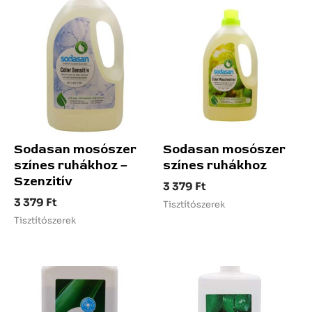
Sodasan mosószer
Sodasan mosószer
színes ruhákhoz –
színes ruhákhoz
Szenzitív
3 379
Ft
3 379
Ft
Tisztítószerek
Tisztítószerek