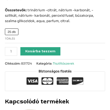
Összetevők:
trinátrium -citrát, nátrium -karbonát, -
szilikát, nátrium- karbonát, peroxid fusel, búzakorpa,
szalma glikozidok, aqua, parfum, citral.
25 db
TÖRLÉS
Kosárba teszem
Cikkszám:
831724
Kategória:
Tisztítószerek
Biztonságos fizetés
Kapcsolódó termékek