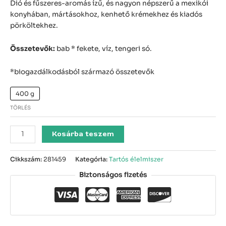
Dió és fűszeres-aromás ízű, és nagyon népszerű a mexikói
konyhában, mártásokhoz, kenhető krémekhez és kiadós
pörköltekhez.
Összetevők:
bab * fekete, víz, tengeri só.
*biogazdálkodásból származó összetevők
400 g
TÖRLÉS
Kosárba teszem
Cikkszám:
281459
Kategória:
Tartós élelmiszer
Biztonságos fizetés