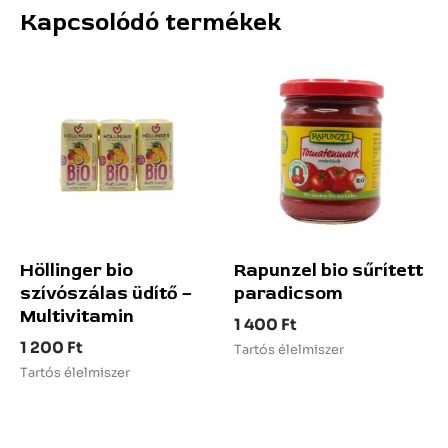
Kapcsolódó termékek
Höllinger bio
Rapunzel bio sűrített
szívószálas üdítő –
paradicsom
Multivitamin
1 400
Ft
1 200
Ft
Tartós élelmiszer
Tartós élelmiszer