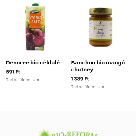
Dennree bio céklalé
Sanchon bio mangó
chutney
591
Ft
1 389
Ft
Tartós élelmiszer
Tartós élelmiszer