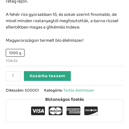
réteg lejön.
A fehér rizs gyorsabban fő, és sokak szerint finomabb, de
mivel minden rostanyagtól megfosztották, a barna rizzsel
ellentétben magas a glikémiás indexe.
Magyarországon termelt bio élelmiszer!
1000 g
TÖRLÉS
Kosárba teszem
Cikkszám:
500001
Kategória:
Tartós élelmiszer
Biztonságos fizetés