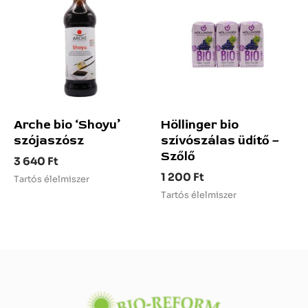
Arche bio ‘Shoyu’
Höllinger bio
szójaszósz
szívószálas üdítő –
Szőlő
3 640
Ft
1 200
Ft
Tartós élelmiszer
Tartós élelmiszer