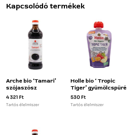
Kapcsolódó termékek
Arche bio ‘Tamari’
Holle bio ‘ Tropic
szójaszósz
Tiger’ gyümölcspüré
4 321
Ft
530
Ft
Tartós élelmiszer
Tartós élelmiszer