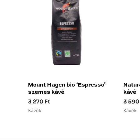
Mount Hagen bio ‘Espresso’
Natura
szemes kávé
kávé
3 270
Ft
3 59
Kávék
Kávék