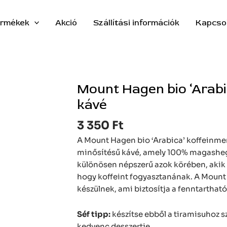
rmékek
Akció
Szállítási információk
Kapcso
Mount Hagen bio ‘Arab
Mount
Hagen
kávé
bio
3 350
Ft
'Arabica'
koffeinmentes
A Mount Hagen bio ‘Arabica’ koffeinme
szemes
minősítésű kávé, amely 100% magashegy
kávé
különösen népszerű azok körében, akik s
mennyiség
hogy koffeint fogyasztanának. A Mount 
készülnek, ami biztosítja a fenntartható
Séf tipp:
készítse ebből a tiramisuhoz s
kedvenc desszertje.