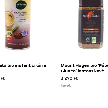
ta bio instant cikória
Mount Hagen bio ‘Páp
Giunea’ instant kávé
0
Ft
3 270
Ft
Kávék