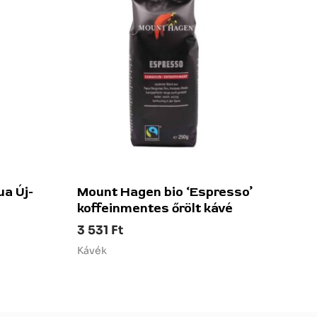
ua Új-
Mount Hagen bio ‘Espresso’
koffeinmentes őrölt kávé
3 531
Ft
Kávék