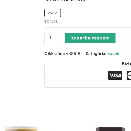
250 g
TÖRLÉS
Kosárba teszem
Cikkszám:
488518
Kategória:
Kávék
Bizt