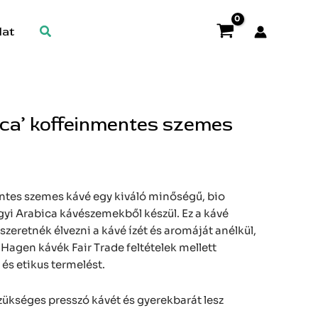
Search
lat
ica’ koffeinmentes szemes
ntes szemes kávé egy kiváló minőségű, bio
i Arabica kávészemekből készül. Ez a kávé
zeretnék élvezni a kávé ízét és aromáját anélkül,
Hagen kávék Fair Trade feltételek mellett
 és etikus termelést.
zükséges presszó kávét és gyerekbarát lesz