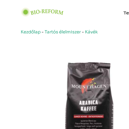
Skip
to
Te
content
Kezdőlap
-
Tartós élelmiszer
-
Kávék