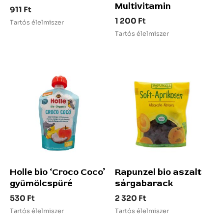
Multivitamin
911
Ft
1 200
Ft
Tartós élelmiszer
Tartós élelmiszer
Holle bio ‘Croco Coco’
Rapunzel bio aszalt
gyümölcspüré
sárgabarack
530
Ft
2 320
Ft
Tartós élelmiszer
Tartós élelmiszer