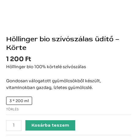
Höllinger bio szívószálas üdítő –
Körte
1 200
Ft
Höllinger bio 100% körtelé szívószálas
Gondosan válogatott gyümölcsökből készült,
vitaminokban gazdag, ízletes gyümölcslé.
3 * 200 ml
TÖRLÉS
Kosárba teszem