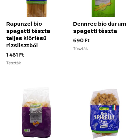
Rapunzel bio
Dennree bio durum
spagetti tészta
spagetti tészta
teljes kiőrlésű
690
Ft
rizslisztből
Tészták
1 461
Ft
Tészták