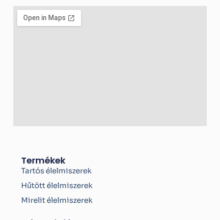
e
b
o
o
k
-
f
Termékek
Tartós élelmiszerek
Hűtött élelmiszerek
Mirelit élelmiszerek