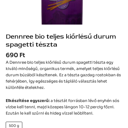
Dennree bio teljes kiőrlésű durum
spagetti tészta
690
Ft
A Dennree bio teljes kiőrlésű durum spagetti tészta egy
kiváló minőségű, organikus termék, amelyet teljes kiőrlésű
durum búzából készítenek. Ez a tészta gazdag rostokban és
fehérjében, így egészséges és tápláló választás lehet
különféle ételekhez.
Elkészítése egyszerű:
a tésztát forrásban lévő enyhén sós
vízbe kell tenni, majd közepes lángon 10-12 percig főzni.
Ezután le kell szűrni és hideg vízzel leöblíteni.
500 g