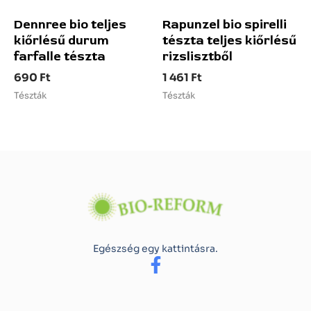
Dennree bio teljes
Rapunzel bio spirelli
kiőrlésű durum
tészta teljes kiőrlésű
farfalle tészta
rizslisztből
690
Ft
1 461
Ft
Tészták
Tészták
Egészség egy kattintásra.
F
a
c