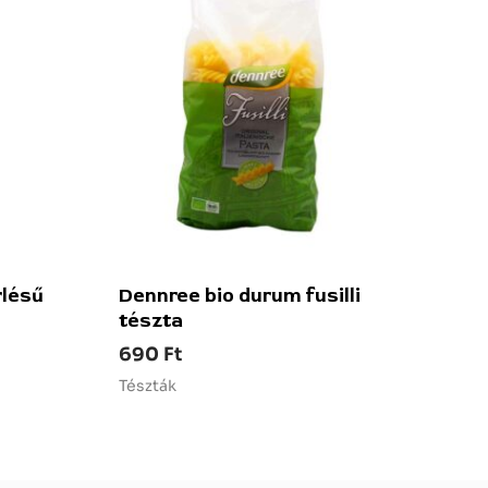
rlésű
Dennree bio durum fusilli
tészta
690
Ft
Tészták