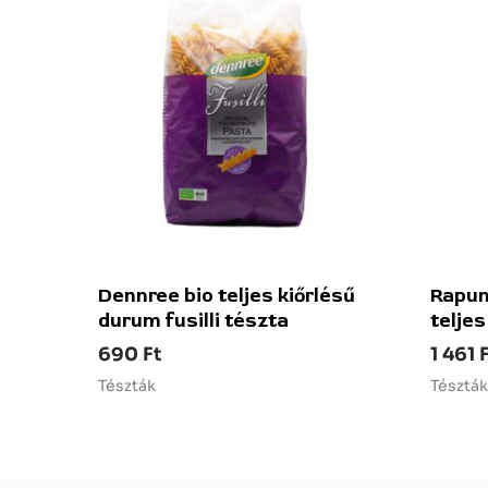
Dennree bio teljes kiőrlésű
Rapunz
durum fusilli tészta
teljes
690
Ft
1 461
Tészták
Tészták