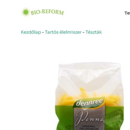
Skip
to
Te
content
Kezdőlap
-
Tartós élelmiszer
-
Tészták