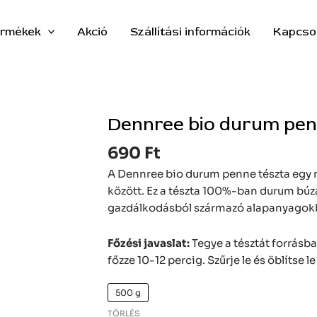
rmékek
Akció
Szállítási információk
Kapcso
Dennree bio durum pen
Dennree
bio
690
Ft
durum
penne
A Dennree bio durum penne tészta egy n
tészta
között. Ez a tészta 100%-ban durum búzá
mennyiség
gazdálkodásból származó alapanyagokbó
Főzési javaslat:
Tegye a tésztát forrásb
főzze 10-12 percig. Szűrje le és öblítse le
500 g
TÖRLÉS