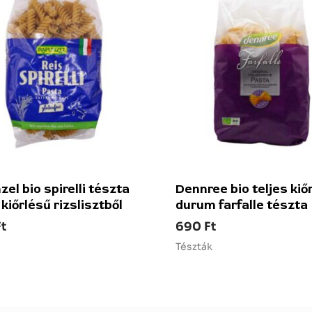
el bio spirelli tészta
Dennree bio teljes kiő
 kiőrlésű rizslisztből
durum farfalle tészta
Ft
690
Ft
Tészták