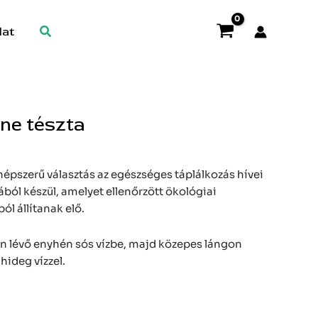
Search
lat
ne tészta
épszerű választás az egészséges táplálkozás hívei
ból készül, amelyet ellenőrzött ökológiai
l állítanak elő.
an lévő enyhén sós vízbe, majd közepes lángon
 hideg vízzel.