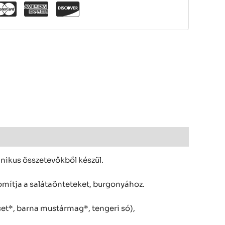
nikus összetevőkből készül.
nomítja a salátaönteteket, burgonyához.
ecet*, barna mustármag*, tengeri só),