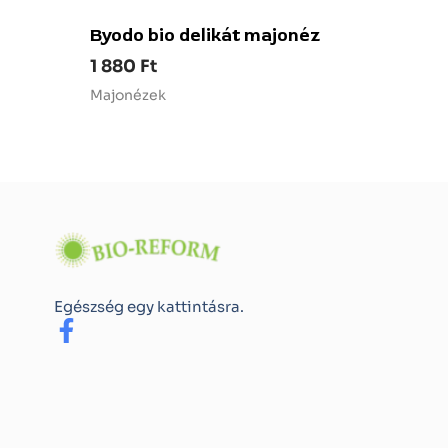
Byodo bio delikát majonéz
1 880
Ft
Majonézek
Egészség egy kattintásra.
F
a
c
e
b