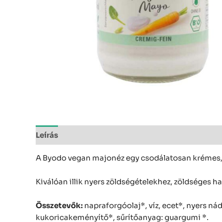
Leírás
A Byodo vegan majonéz egy csodálatosan krémes, 
Kiválóan illik nyers zöldségételekhez, zöldséges h
Összetevők:
napraforgóolaj*, víz, ecet*, nyers ná
kukoricakeményítő*, sűrítőanyag: guargumi *.