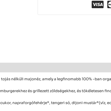
tojás nélküli majonéz, amely a legfinomabb 100% -ban orga
amburgerekhez és grillezett zöldségekhez, és tökéletesen fi
dcukor, napraforgófehérje*, tengeri só, dijoni mustár*(víz, 