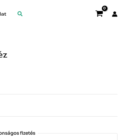
Search
lat
éz
onságos fizetés