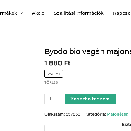
rmékek
Akció
Szállítási információk
Kapcso
Byodo bio vegán majon
Byodo
bio
1 880
Ft
vegán
majonéz
250 ml
mennyiség
TÖRLÉS
Kosárba teszem
Cikkszám:
557853
Kategória:
Majonézek
Bizt