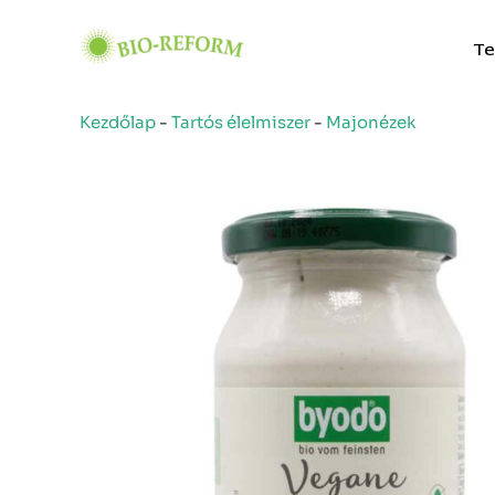
Skip
to
Te
content
Kezdőlap
-
Tartós élelmiszer
-
Majonézek