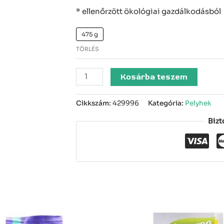
* ellenőrzött ökológiai gazdálkodásból
475 g
TÖRLÉS
Kosárba teszem
Cikkszám:
429996
Kategória:
Pelyhek
Bizt