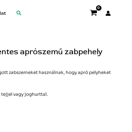
Search
lat
entes aprószemű zabpehely
ágott zabszemeket használnak, hogy apró pelyheket
tejjel vagy joghurttal.