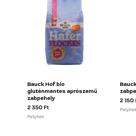
Bauck Hof bio
Bauck
gluténmentes aprószemű
zabpe
zabpehely
2 150
2 350
Ft
Pelyhe
Pelyhek