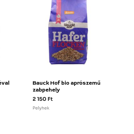
éval
Bauck Hof bio aprószemű
zabpehely
2 150
Ft
Pelyhek