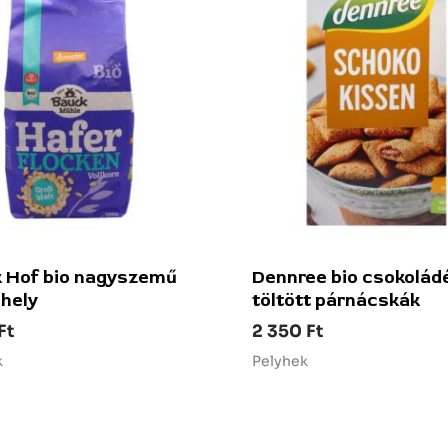
 Hof bio nagyszemű
Dennree bio csokolád
hely
töltött párnácskák
Ft
2 350
Ft
k
Pelyhek