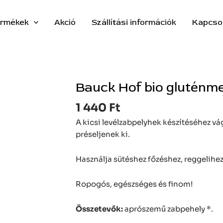
rmékek
Akció
Szállítási információk
Kapcso
Bauck Hof bio gluténm
Bauck
Hof
1 440
Ft
bio
gluténmentes
A kicsi levélzabpelyhek készítéséhez v
aprószemű
préseljenek ki.
zabpehely
mennyiség
Használja sütéshez főzéshez, reggelihez 
Ropogós, egészséges és finom!
Összetevők:
aprószemű zabpehely *.