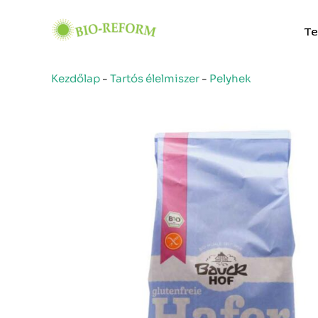
Skip
to
Te
content
Kezdőlap
-
Tartós élelmiszer
-
Pelyhek