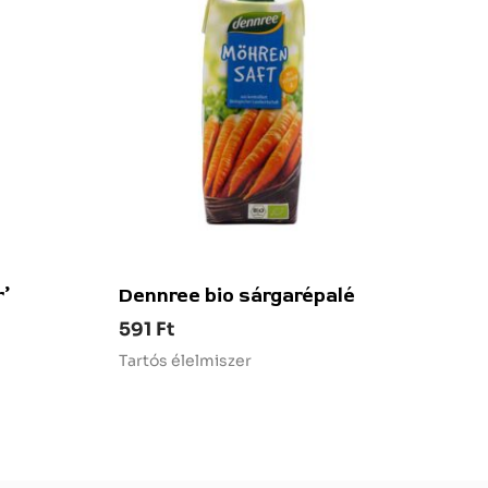
r’
Dennree bio sárgarépalé
591
Ft
Tartós élelmiszer