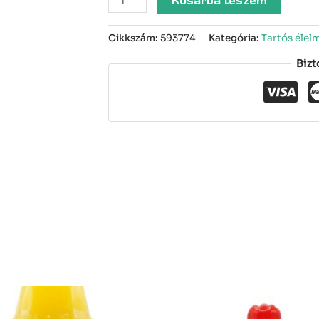
Kosárba teszem
Cikkszám:
593774
Kategória:
Tartós élel
Bizt