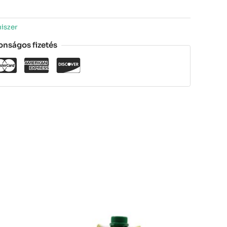
miszer
onságos fizetés