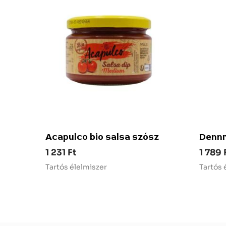
Acapulco bio salsa szósz
Dennr
1 231
Ft
1 789
Tartós élelmiszer
Tartós 