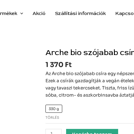
rmékek
Akció
Szállítási információk
Kapcso
Arche bio szójabab csí
Arche
bio
1 370
Ft
szójabab
csíra
Az Arche bio szójabab csíra egy népsze
mennyiség
Ezek a csírák gazdagítják a vegán ételek
vagy tavaszi tekercseket. Tiszta, friss í
sóba, citrom- és aszkorbinsavba áztatjá
330 g
TÖRLÉS