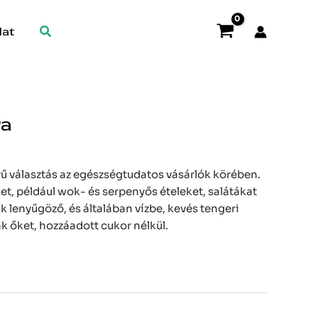
Search
lat
ra
rű választás az egészségtudatos vásárlók körében.
et, például wok- és serpenyős ételeket, salátákat
zük lenyűgöző, és általában vízbe, kevés tengeri
k őket, hozzáadott cukor nélkül.