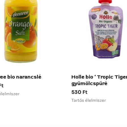
ee bio narancslé
Holle bio ‘ Tropic Tige
gyümölcspüré
Ft
530
Ft
élelmiszer
Tartós élelmiszer