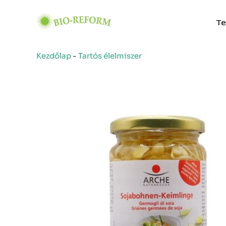
Skip
to
Te
content
Kezdőlap
-
Tartós élelmiszer